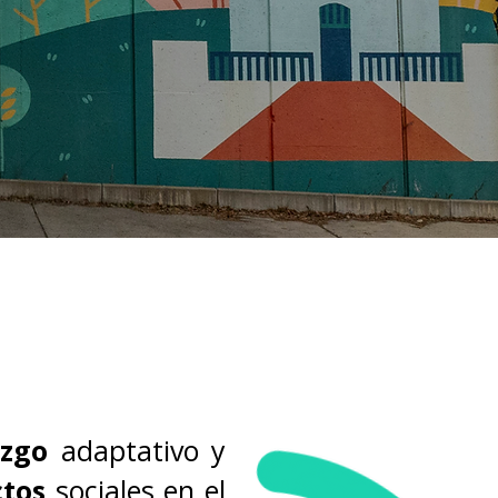
azgo
adaptativo y
ctos
sociales en el