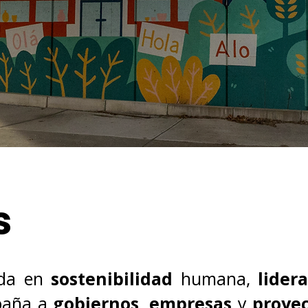
s
ada en
sostenibilidad
humana,
lider
paña a
gobiernos
,
empresas
y
proye